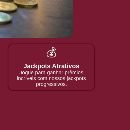
💰
Jackpots Atrativos
Jogue para ganhar prêmios
incríveis com nossos jackpots
progressivos.