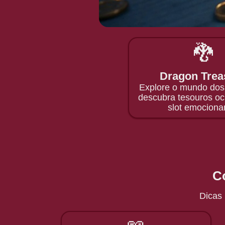
🐉
Dragon Trea
Explore o mundo dos
descubra tesouros oc
slot emociona
C
Dicas 