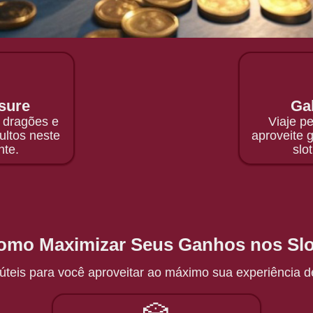
sure
Ga
 dragões e
Viaje pe
ultos neste
aproveite 
nte.
slo
omo Maximizar Seus Ganhos nos Slo
úteis para você aproveitar ao máximo sua experiência d