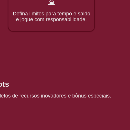
⏳
Defina limites para tempo e saldo
e jogue com responsabilidade.
ots
letos de recursos inovadores e bônus especiais.