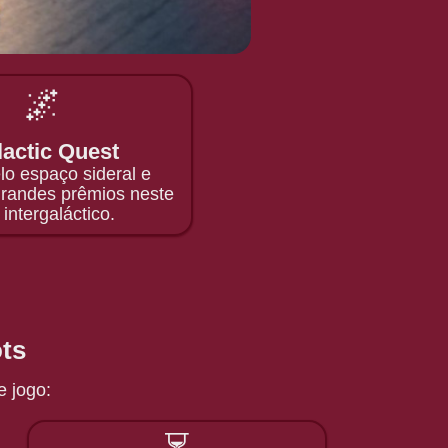
🌌
lactic Quest
lo espaço sideral e
grandes prêmios neste
t intergaláctico.
ts
e jogo: