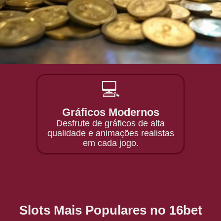
💻
Gráficos Modernos
Desfrute de gráficos de alta
qualidade e animações realistas
em cada jogo.
Slots Mais Populares no 16bet